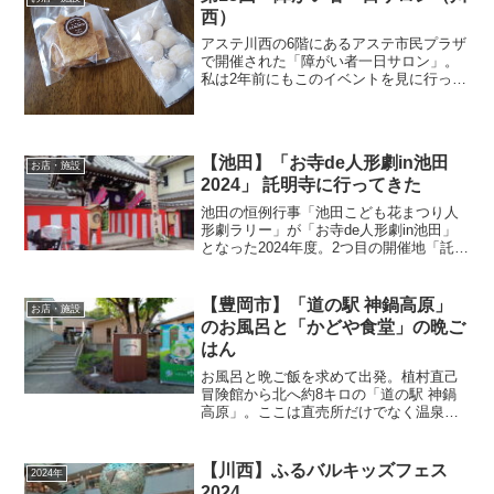
西）
アステ川西の6階にあるアステ市民プラザ
で開催された「障がい者一日サロン」。
私は2年前にもこのイベントを見に行っ
た。そのときに髪をピンク色に染めたと
てもおしゃれな車イスユーザーの女性が
いて、もう一度会えないかな、なんて思
ったけど。もうイベント...
【池田】「お寺de人形劇in池田
お店・施設
2024」 託明寺に行ってきた
池田の恒例行事「池田こども花まつり人
形劇ラリー」が「お寺de人形劇in池田」
となった2024年度。2つ目の開催地「託明
寺」に向かうため、サカエマチ商店街に
入り交差している路地へ。紅白幕と提灯
が立派に飾られていた。チラシをもら
【豊岡市】「道の駅 神鍋高原」
お店・施設
い、スタンプを押...
のお風呂と「かどや食堂」の晩ご
はん
お風呂と晩ご飯を求めて出発。植村直己
冒険館から北へ約8キロの「道の駅 神鍋
高原」。ここは直売所だけでなく温泉も
あるのだ。まだ新しそうな雰囲気やけ
ど、いつできたんかな？逆にあっちに見
えるレトロな塔はなんやろう？タトゥー
【川西】ふるバルキッズフェス
2024年
（しぶしぶ）OKだなんて...
2024