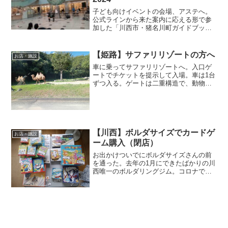
子ども向けイベントの会場、アステへ。
公式ラインから来た案内に応える形で参
加した「川西市・猪名川町ガイドブック
づくり」。なんだかよくわからないのだ
けど、無料だし、お菓子もらえるらし
い。受け付けをしたらビンゴカードをも
【姫路】サファリリゾートの方へ
お店・施設
らえた。「ガイドブック作り...
車に乗ってサファリリゾートへ。入口ゲ
ートでチケットを提示して入場。車は1台
ずつ入る。ゲートは二重構造で、動物が
出られないようになっていた。まずは猛
獣ゾーン。遠くの方でライオンが寝そべ
っていた。特に怖くもなく、なんか平
和。続く草食動物セクショ...
【川西】ボルダサイズでカードゲ
お店・施設
ーム購入（閉店）
お出かけついでにボルダサイズさんの前
を通った。去年の1月にできたばかりの川
西唯一のボルダリングジム。コロナで大
丈夫かな？となんとなく気になって。ボ
ルダリング、激しい運動でもないし、一
人でできるから、ちょっと興味ある。娘
も3歳になって、もしか...