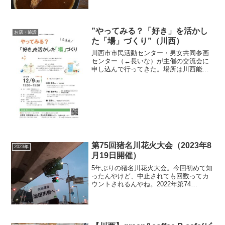
た。場所は鴻池の伊丹スポーツセンター
内。私は初めてだったけど、ダンナは前
に来たことあるらしい。駐車料金は確か
に公館価格。この建物と...
”やってみる？「好き」を活かし
お店・施設
た「場」づくり”（川西）
川西市市民活動センター・男女共同参画
センター（←長いな）が主催の交流会に
申し込んで行ってきた。場所は川西能勢
口の「パレットかわにし」。保育付きの
交流会だったので、娘をプレイルームに
預けて、私はロビーでおにぎり2個と飲む
ヨーグルトのランチ。お...
第75回猪名川花火大会（2023年8
2023年
月19日開催）
5年ぶりの猪名川花火大会。今回初めて知
ったんやけど、中止されても回数ってカ
ウントされるんやね。2022年第74
回・・・いったんやると発表しておきな
がら土壇場で中止2021年第73回・・・コ
ロナで中止2020年第72回・・・東京オリ
ンピックに...