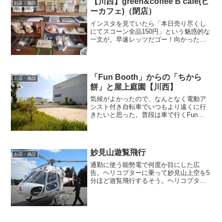
【川西】green&coffee B cafe(ビ
お店・施設
ーカフェ)（閉店）
インスタを見ていたら「本日売り尽くし
にてスコーン全品150円」という魅惑的な
一文が。早速レッツだゴー！向かった先
は湯山台交差点近くの「green&coffee B
cafe」。看板の矢印に従って下るんだけ
どお店は行き止まりにあるから、頭か
ら...
「Fun Booth」からの「ちから
お店・施設
餅」と屋上庭園【川西】
気候がよかったので、なんとなく電動ア
シスト付き自転車でいつもより遠くに行
きたいと思った。普段は車で行くFun
Boothへ、自転車をコキコキ。30分くらい
かかった（汗）。100円で蝶々のポーチ、
59円均一でちまちましたオモチャを買っ
た。足ふ...
妙見山遊覧飛行
お店・施設
通勤に使う能勢電で何度か目にした広
告。ヘリコプターに乗って妙見山上空を5
分ほど遊覧飛行するそう。ヘリコプター
は未体験だけど興味深々♪乗り物全般なん
でも大好きな夫を誘って行ってみた。妙
見山に車で行って、受付も搭乗もそのま
ま駐車場で行われていた...