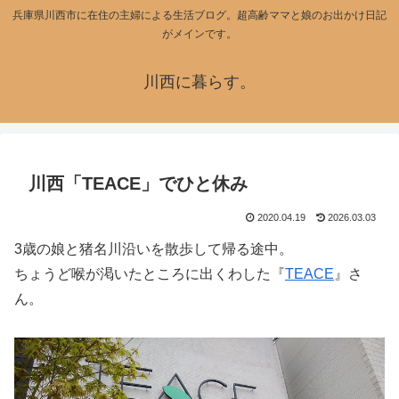
兵庫県川西市に在住の主婦による生活ブログ。超高齢ママと娘のお出かけ日記
がメインです。
川西に暮らす。
川西「TEACE」でひと休み
2020.04.19
2026.03.03
3歳の娘と猪名川沿いを散歩して帰る途中。
ちょうど喉が渇いたところに出くわした『
TEACE
』さ
ん。