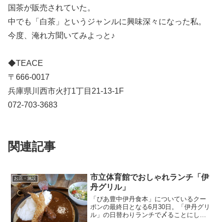
国茶が販売されていた。
中でも「白茶」というジャンルに興味深々になった私。
今度、淹れ方聞いてみよっと♪
◆TEACE
〒666-0017
兵庫県川西市火打1丁目21-13-1F
072-703-3683
関連記事
市立体育館でおしゃれランチ「伊
お店・施設
丹グリル」
「ぴあ豊中伊丹食本」についているクー
ポンの最終日となる6月30日。「伊丹グリ
ル」の日替わりランチで〆ることにし