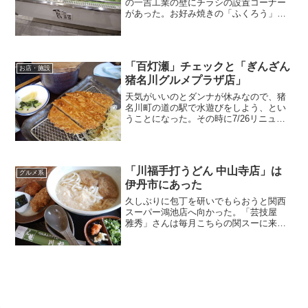
の一吉工業の壁にチラシの設置コーナー
があった。お好み焼きの「ふくろう」さ
んや「バルーンみちゃ」さんなど川西の
お店の他に宝塚のフラワーアレンジメン
ト教室のもあった。さて、川西阪急に到
着。1階の催事場に出店し...
「百灯瀬」チェックと「ぎんざん
お店・施設
猪名川グルメプラザ店」
天気がいいのとダンナが休みなので、猪
名川町の道の駅で水遊びをしよう、とい
うことになった。その時に7/26リニュー
アルオープンした百灯瀬さんを見に寄っ
た。いつも前の道を通り過ぎるだけで中
に入ったことはない。高級感がすごく
て、今まで近寄れなかっ...
「川福手打うどん 中山寺店」は
グルメ系
伊丹市にあった
久しぶりに包丁を研いでもらおうと関西
スーパー鴻池店へ向かった。「芸技屋
雅秀」さんは毎月こちらの関スーに来る
のがルーティーンだけど、今回はコロナ
で2か月ぶり。依頼が多いということで、
2時間後に受け取ることになった。包丁を
預けた後、近くの西松...