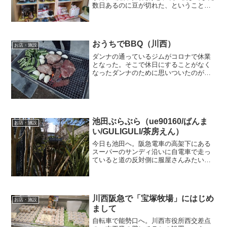
数日あるのに豆が切れた、ということが
たまに起こる。そんな時は、近場で買っ
てしのぐけど、決まったお店はない。今
回も2日分の珈琲豆が足りなくて、どこに
行こうか迷っていた...
おうちでBBQ（川西）
お店・施設
ダンナの通っているジムがコロナで休業
となった。そこで休日にすることがなく
なったダンナのために思いついたのが
BBQ。そうと決まればお肉の買い出しに
ハッピー川西さんへ。ここはキャッシュ
レスで支払えば5％をその場で値引いてく
れるし時間帯によっては...
池田ぶらぶら（ue90160/ばんま
お店・施設
い/GULIGULI/茶房えん）
今日も池田へ。阪急電車の高架下にある
スーパーのサンディ沿いに自電車で走っ
ていると道の反対側に服屋さんみたいな
のを発見！「ue90160」っていうのか
な？自宅兼店舗って感じの、おしゃれ空
間。気になるけど、3歳児と中に入るのは
ちょっとあれなんで...
川西阪急で「宝塚牧場」にはじめ
お店・施設
まして
自転車で能勢口へ。川西市役所西交差点