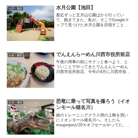
水月公園【池田】
お店・施設
最近ずっと五月山公園ばかり行ってい
て、飽きてきた。私が。そこでGoogleマ
ップで見つけた水月公園を目指すことに
した。173沿いの「焼肉特急」のところを
左折。北へ直進し最後に坂を上れば緑あ
ふれる水月公園（すいげつこうえん）に
到着。広場を抜け...
でんえんらーめん川西市役所前店
お店・施設
午後の用事の前にサクッと食べよう、と
ういことでやってきたでんえんらーめん
川西市役所前店。今年の4月に川西市役所
のすぐ隣にオープン。お昼を過ぎた1時半
ごろ。店内には3～4人くらいのお客さん
がいた。エアコンの効きがよくなくてち
ょっと暑かった。何...
恐竜に乗って写真を撮ろう（イオ
お店・施設
ンモール猪名川）
娘のトレーニングクラス用の上靴を買い
にイオンモール猪名川へ。そしたら
moujonjonが20％オフセールやってた。
お、ラッキー♪と思って2点選んでレジに
持って行ったら、予想より高くてひるん