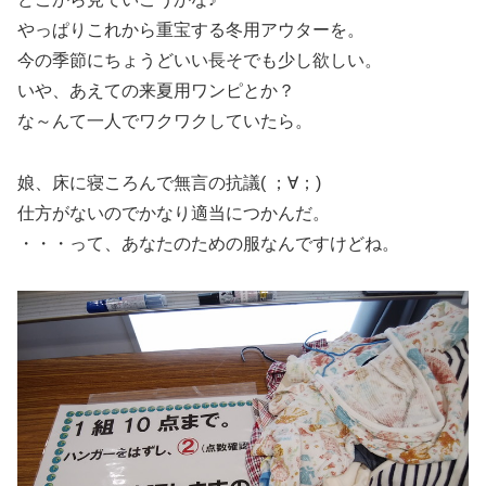
やっぱりこれから重宝する冬用アウターを。
今の季節にちょうどいい長そでも少し欲しい。
いや、あえての来夏用ワンピとか？
な～んて一人でワクワクしていたら。
娘、床に寝ころんで無言の抗議( ；∀；)
仕方がないのでかなり適当につかんだ。
・・・って、あなたのための服なんですけどね。