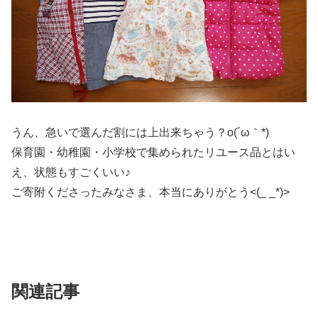
うん、急いで選んだ割には上出来ちゃう？o(´ω｀*)
保育園・幼稚園・小学校で集められたリユース品とはい
え、状態もすごくいい♪
ご寄附くださったみなさま、本当にありがとう<(_ _*)>
関連記事