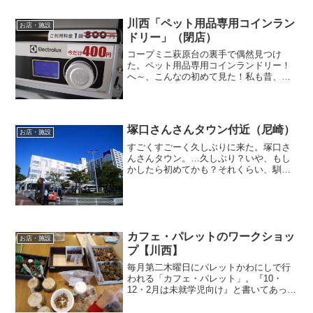
だ。しまった、20％オフに気をとられ過
ぎて値段をよく...
川西「ペット用品専用コインラン
お店・施設
ドリー」（閉店）
コープミニ萩原台の裏手で偶然見つけ
た。ペット用品専用コインランドリー！
へ～、こんなの初めて見た！私も昔、猫2
匹と暮らしていたことあったけど、服や
布団は猫毛だらけだったなぁ。コロコロ
の消費が半端なかったよ。普通のコイン
ランドリーには「ペット用...
塚口さんさんタウン付近（尼崎）
お店・施設
すごくすごーく久しぶりに来た。塚口さ
んさんタウン。…久しぶり？いや、もし
かしたら初めてかも？それくらい、馴染
みがないとはいえ・・・なんだ、この郷
愁をかきたてる佇まいは。でも、さんさ
んタウンの駐車場に入ったのは本当に初
めて。この狭い雰囲気もノ...
カフェ・パレットのワークショッ
お店・施設
プ【川西】
毎月第二木曜日にパレットかわにしで行
われる「カフェ・パレット」。『10・
12・2月は未就学児向け』と書いてあった
ので3歳の娘を連れて行くことにした。そ
の前に総合体育館の「あおぞら」でラン