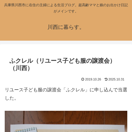
兵庫県川西市に在住の主婦による生活ブログ。超高齢ママと娘のお出かけ日記
がメインです。
川西に暮らす。
ふクレル（リユース子ども服の譲渡会）
（川西）
2019.10.26
2025.10.31
リユース子ども服の譲渡会「ふクレル」に申し込んで当選
した。