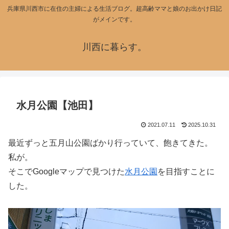
兵庫県川西市に在住の主婦による生活ブログ。超高齢ママと娘のお出かけ日記
がメインです。
川西に暮らす。
水月公園【池田】
2021.07.11
2025.10.31
最近ずっと五月山公園ばかり行っていて、飽きてきた。
私が。
そこでGoogleマップで見つけた
水月公園
を目指すことに
した。