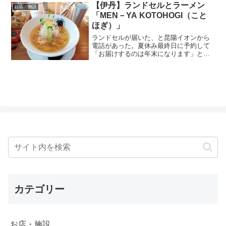
【伊丹】ランドセルとラーメン
お店・施設
「MEN－YA KOTOHOGI（こと
ほぎ）」
ランドセルが届いた、と昆陽イオンから
電話があった。夏休み最終日に予約して
「お届けするのは年末になります」と言
われていたけど、予定より早かったな。
いよいよ小学生かぁ～。感慨深い。。。
近くにあったモーリーファンタジーは、
もちろん行く気満々。スマ...
カテゴリー
お店・施設