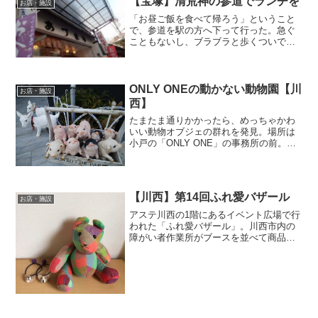
【宝塚】清荒神の参道でランチを
お店・施設
「お昼ご飯を食べて帰ろう」ということ
で、参道を駅の方へ下って行った。急ぐ
こともないし、ブラブラと歩くついでに
白蛇さんのいる竹産店に寄った。いたい
た♪相変わらず可愛くて美しいなぁ。あ
れ、なんかステキなバッグを発見。山葡
萄が気になるお年頃なもん...
ONLY ONEの動かない動物園【川
お店・施設
西】
たまたま通りかかったら、めっちゃかわ
いい動物オブジェの群れを発見。場所は
小戸の「ONLY ONE」の事務所の前。こ
こ数年、このロゴのついた建物が続々と
建てられているけど、勢いあるよね。し
かしこのあざとい可愛さ、たまらん！置
物とはいえ、よくで...
【川西】第14回ふれ愛バザール
お店・施設
アステ川西の1階にあるイベント広場で行
われた「ふれ愛バザール」。川西市内の
障がい者作業所がブースを並べて商品を
売っていた。パンや木工作品もあったけ
ど、手芸品が一番多かったような。私は
夕方5時を過ぎて行ったので片付け始める
ブースもあった。そん...