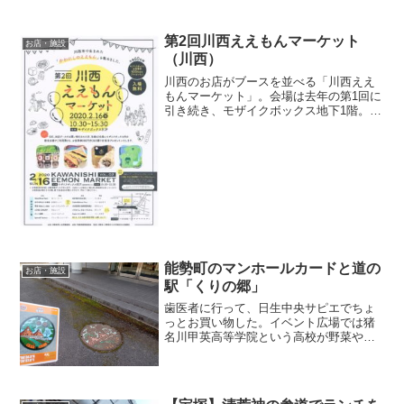
第2回川西ええもんマーケット
お店・施設
（川西）
川西のお店がブースを並べる「川西ええ
もんマーケット」。会場は去年の第1回に
引き続き、モザイクボックス地下1階。こ
の日は毎月第3日曜日に行われる「おはな
し会」も14時から始まっていた。ちょう
どいい！娘にはこっちを見てもらおう♪ま
んまと紙芝居に...
能勢町のマンホールカードと道の
お店・施設
駅「くりの郷」
歯医者に行って、日生中央サピエでちょ
っとお買い物した。イベント広場では猪
名川甲英高等学院という高校が野菜や焼
き菓子販売を行う予定だった。でもまだ
始まってない。残念だけど時間がないの
でまた今度。マンホールカードをもらう
ために能勢浄化センターに...