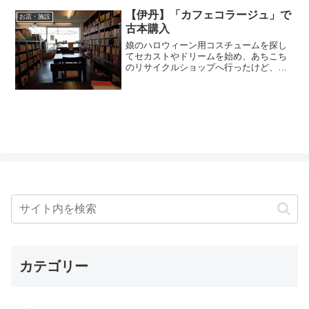
【伊丹】「カフェコラージュ」で
お店・施設
古本購入
娘のハロウィーン用コスチュームを探し
てセカストやドリームを始め、あちこち
のリサイクルショップへ行ったけど、な
かなか見つからない。そうだ、伊丹のハ
ードオフでドレス類扱っていたよう
な。。。あった～！今年は本当に苦労し
たので、本命＆予備＆来年の分...
カテゴリー