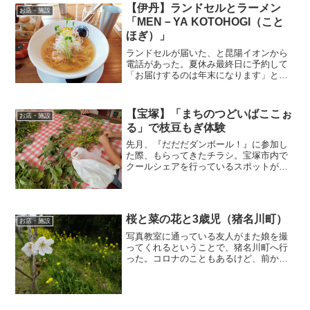
【伊丹】ランドセルとラーメン
お店・施設
「MEN－YA KOTOHOGI（こと
ほぎ）」
ランドセルが届いた、と昆陽イオンから
電話があった。夏休み最終日に予約して
「お届けするのは年末になります」と言
われていたけど、予定より早かったな。
いよいよ小学生かぁ～。感慨深い。。。
近くにあったモーリーファンタジーは、
【宝塚】「まちのつどいばここぉ
お店・施設
もちろん行く気満々。スマ...
る」で枝豆もぎ体験
先月、『だだだダンボール！』に参加し
た際、もらってきたチラシ。宝塚市内で
クールシェアを行っているスポットが掲
載されていた。その一覧リストを片っ端
からネット検索してみて「ここ、いい
な」と思った場所があった。「まちのつ
どいばここぉる」ちょうど夏...
桜と菜の花と3歳児（猪名川町）
お店・施設
写真教室に通っている友人がまた娘を撮
ってくれるということで、猪名川町へ行
った。コロナのこともあるけど、前から
の約束だったし、外だからまあいいか、
という判断で。まずは日生中央サピエの
「ぎんざん」でお昼を一緒に食べた。そ
しておごってもらった。あ...