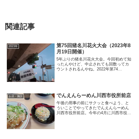
関連記事
第75回猪名川花火大会（2023年8
2023年
月19日開催）
5年ぶりの猪名川花火大会。今回初めて知
ったんやけど、中止されても回数ってカ
ウントされるんやね。2022年第74
回・・・いったんやると発表しておきな
がら土壇場で中止2021年第73回・・・コ
ロナで中止2020年第72回・・・東京オリ
ンピックに...
でんえんらーめん川西市役所前店
お店・施設
午後の用事の前にサクッと食べよう、と
ういことでやってきたでんえんらーめん
川西市役所前店。今年の4月に川西市役所
のすぐ隣にオープン。お昼を過ぎた1時半
ごろ。店内には3～4人くらいのお客さん
がいた。エアコンの効きがよくなくてち
ょっと暑かった。何...