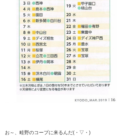
お～、畦野のコープに来るんだ(・▽・)