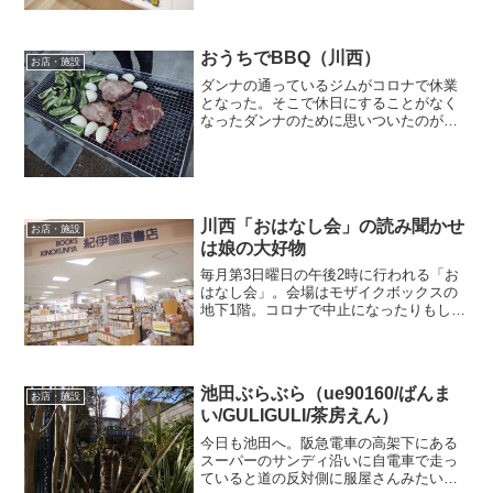
行こう。2時間無料の立体駐車場に停め
て、連絡通路を渡るとドムドムバーガー
があり、その左手に...
おうちでBBQ（川西）
お店・施設
ダンナの通っているジムがコロナで休業
となった。そこで休日にすることがなく
なったダンナのために思いついたのが
BBQ。そうと決まればお肉の買い出しに
ハッピー川西さんへ。ここはキャッシュ
レスで支払えば5％をその場で値引いてく
れるし時間帯によっては...
川西「おはなし会」の読み聞かせ
お店・施設
は娘の大好物
毎月第3日曜日の午後2時に行われる「お
はなし会」。会場はモザイクボックスの
地下1階。コロナで中止になったりもした
から、行くのは久しぶり。開始5分前に着
いたら、お祭りのお囃子みたいな音楽が
流れていた。もう始まっちゃってたのか
な？と一瞬焦ったけ...
池田ぶらぶら（ue90160/ばんま
お店・施設
い/GULIGULI/茶房えん）
今日も池田へ。阪急電車の高架下にある
スーパーのサンディ沿いに自電車で走っ
ていると道の反対側に服屋さんみたいな