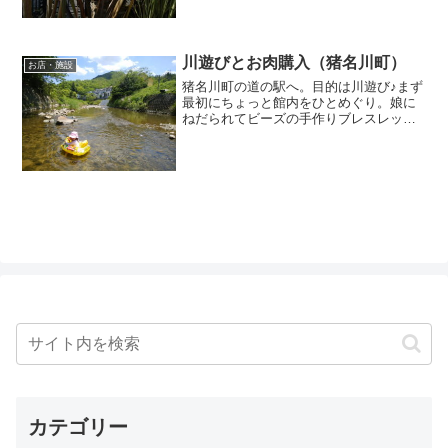
のを発見！「ue90160」っていうのか
な？自宅兼店舗って感じの、おしゃれ空
間。気になるけど、3歳児と中に入るのは
ちょっとあれなんで...
川遊びとお肉購入（猪名川町）
お店・施設
猪名川町の道の駅へ。目的は川遊び♪まず
最初にちょっと館内をひとめぐり。娘に
ねだられてビーズの手作りブレスレット
を50円で購入。「希望の家 すばる」とい
う地元の作業所で作られたものみたい。
そして無料配布のマンホールカードも、
なんとなく入手。こ...
カテゴリー