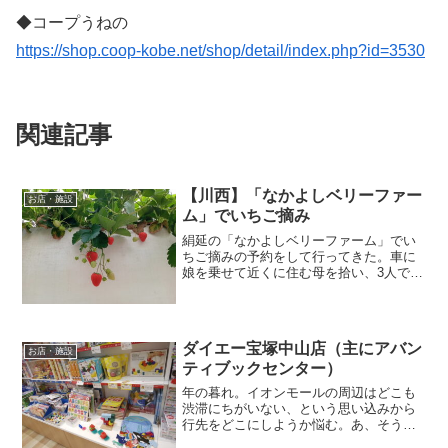
◆コープうねの
https://shop.coop-kobe.net/shop/detail/index.php?id=3530
関連記事
【川西】「なかよしベリーファー
お店・施設
ム」でいちご摘み
絹延の「なかよしベリーファーム」でい
ちご摘みの予約をして行ってきた。車に
娘を乗せて近くに住む母を拾い、3人で向
かった。こちらのハウスはあくまでも
「栽培用」なので、いちご摘みはいわば
サービスみたいなもの。1日に数組だけし
か受け付けないし、ハウ...
ダイエー宝塚中山店（主にアバン
お店・施設
ティブックセンター）
年の暮れ。イオンモールの周辺はどこも
渋滞にちがいない、という思い込みから
行先をどこにしようか悩む。あ、そうだ
(￣∀￣)久しぶりにダイエー宝塚中山店に