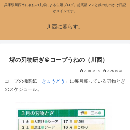
兵庫県川西市に在住の主婦による生活ブログ。超高齢ママと娘のお出かけ日記
がメインです。
川西に暮らす。
堺の刃物研ぎ＠コープうねの（川西）
2019.03.18
2025.10.31
コープの機関紙「
きょうどう
」に毎月載っている刃物とぎ
のスケジュール。