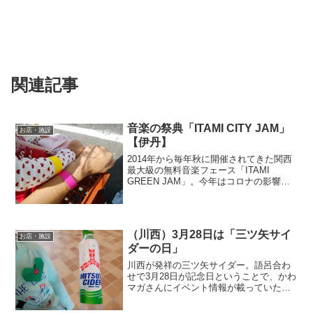
関連記事
音楽の祭典「ITAMI CITY JAM」
お店・施設
【伊丹】
2014年から毎年秋に開催されてきた関西
最大級の無料音楽フェース「ITAMI
GREEN JAM」。今年はコロナの影響で
中止検討もささやかれる中、「ITAMI
CITY JAM」として無事オープン！
GREEN JAMは昆陽池公園で行われて
い...
（川西）3月28日は「三ツ矢サイ
お店・施設
ダーの日」
川西が発祥の三ツ矢サイダー。語呂合わ
せで3月28日が記念日ということで、かわ
マガさんにイベント情報が載っていた。
会場は多田のイオンタウン。川西のゆる
キャラ「きんたくん」が登場する12時に