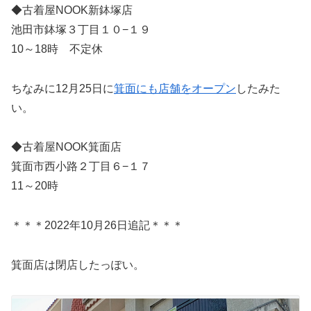
◆古着屋NOOK新鉢塚店
池田市鉢塚３丁目１０−１９
10～18時 不定休
ちなみに12月25日に
箕面にも店舗をオープン
したみた
い。
◆古着屋NOOK箕面店
箕面市西小路２丁目６−１７
11～20時
＊＊＊2022年10月26日追記＊＊＊
箕面店は閉店したっぽい。