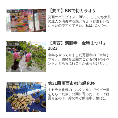
合わせて家を出発した。春休み3日目。毎
日「今日はどう過...
【箕面】BBで初カラオケ
お店・施設
箕面のパラダイス、BBへ。ここでも太鼓
の達人を演奏する娘。ちょうど誰もいな
かったのですぐできた。私はボンバーマ
ンを。あんまりルールがわからないか
ら、無料でプレイできるここで勉強す
る。金曜日の遅い午後。あまり人がいな
くて広々遊べた。跳ねろ跳ね...
【川西】満願寺「金時まつり」
お店・施設
2023
今年もやって来ました万願寺の「金時ま
つり」。西猪名公園のこどもの日のイベ
ントとどちらに行こうか迷ったけど、道
路事情を考えて近い方にした。11時半ご
ろに到着。去年よりだいぶん人が多い感
じ。駐車場は3台くらいが入り待ち状態だ
ったので、私と娘を降...
第31回川西市都市緑化祭
お店・施設
キセラ文化棟の「ふクレル」でベビー服
をもらった後、公園に寄った。そこでは
曇り空の下、緑化祭が開催中。娘は公園
の遊具に向かって駆けていき、小さなボ
ルタリングにしがみついた。土曜日なの
で子どもが多い。娘がもたもたしている
のをじれったく見つめてい...