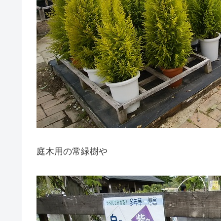
庭木用の常緑樹や