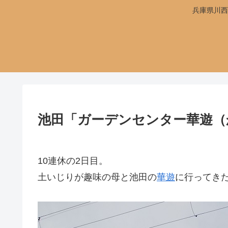
兵庫県川西
池田「ガーデンセンター華遊（
10連休の2日目。
土いじりが趣味の母と池田の
華遊
に行ってき